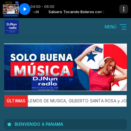
04:00 - 06:00
NuN
Salsero Tocando Boleros con Dj. NuN
Ray Barreto - Alma con Alma
MENÚ
ILBERTO SANTA ROSA y JOSE MADERA NOS TRAE ESTE 2026
ÚLTIMAS
BIENVENIDO A PANAMA