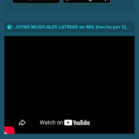
JOYAS MUSICALES LATINAS en MIX (hecho por Dj. NuN)