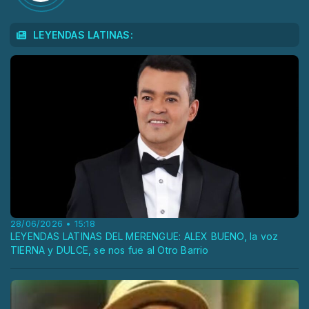
LEYENDAS LATINAS:
28/06/2026 • 15:18
LEYENDAS LATINAS DEL MERENGUE: ALEX BUENO, la voz
TIERNA y DULCE, se nos fue al Otro Barrio