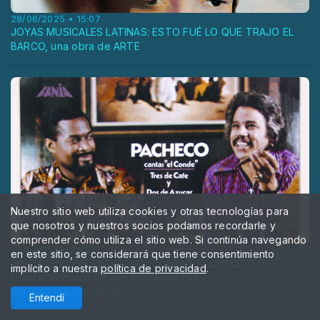
28/06/2025 • 15:07
JOYAS MUSICALES LATINAS: ESTO FUÉ LO QUE TRAJO EL
BARCO, una obra de ARTE
Nuestro sitio web utiliza cookies y otras tecnologías para
que nosotros y nuestros socios podamos recordarle y
comprender cómo utiliza el sitio web. Si continúa navegando
27/06/2025 • 09:17
en este sitio, se considerará que tiene consentimiento
JOYAS MUSICALES LATINAS: JOHNNY PACHECO y PET
implícito a nuestra
política de privacidad
.
CONDE RODRIGUEZ con su álbum, TRES DE CAFE Y DOS DE
AZUCAR cumple 50 años
Entendí