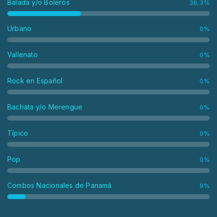
Balada y/o Boleros
36,3%
Urbano
0%
Vallenato
0%
Rock en Español
0%
Bachata y/o Merengue
0%
Típico
0%
Pop
0%
Combos Nacionales de Panamá
9%