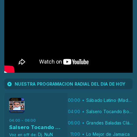
NUESTRA PROGRAMACION RADIAL DEL DIA DE HOY
00:00
Sábado Latino (Madrugada)
04:00
Salsero Tocando Boleros
04:00 - 06:00
06:00
Grandes Baladas Clásicas
Salsero Tocando Boleros
11:00
Lo Mejor de Jamaica
Dj. NuN
Voz en off de: